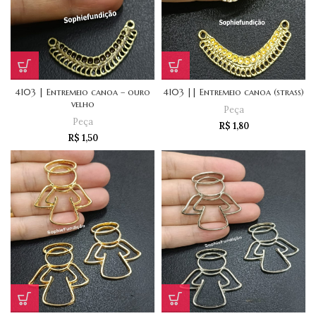
4103 | Entremeio canoa – ouro
4103 || Entremeio canoa (strass)
velho
Peça
Peça
R$
1,80
R$
1,50