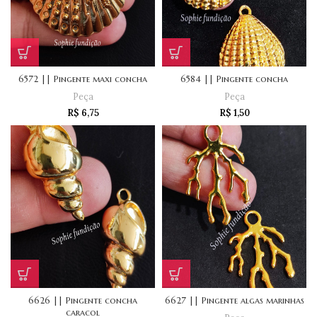
6572 || Pingente maxi concha
6584 || Pingente concha
Peça
Peça
R$
6,75
R$
1,50
6626 || Pingente concha
6627 || Pingente algas marinhas
caracol