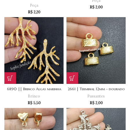
Peça
Peça
R$
2,00
R$
2,20
6890 || Brinco Algas marinha
2661 | Terminal 12mm – dourado
Brinco
Passantes
R$
5,50
R$
2,00