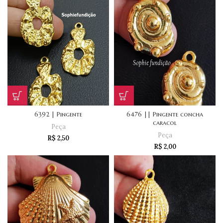
6392 | Pingente
6476 || Pingente concha
caracol
Peça
Peça
R$
2,50
R$
2,00