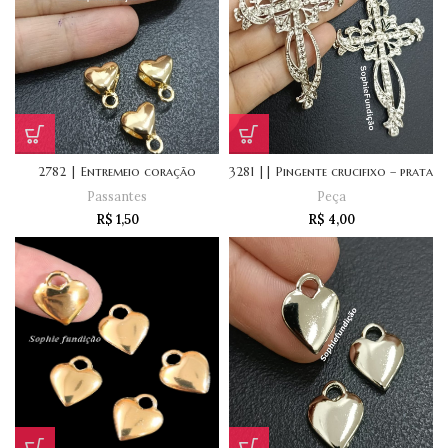
2782 | Entremeio coração
3281 || Pingente crucifixo – prata
Passantes
Peça
R$
1,50
R$
4,00