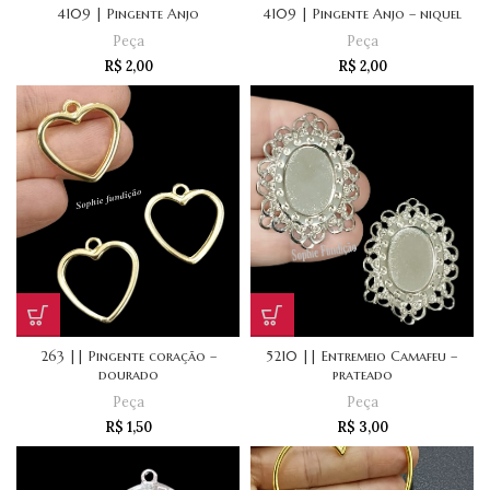
4109 | Pingente Anjo
4109 | Pingente Anjo – niquel
Peça
Peça
R$
2,00
R$
2,00
263 || Pingente coração –
5210 || Entremeio Camafeu –
dourado
prateado
Peça
Peça
R$
1,50
R$
3,00