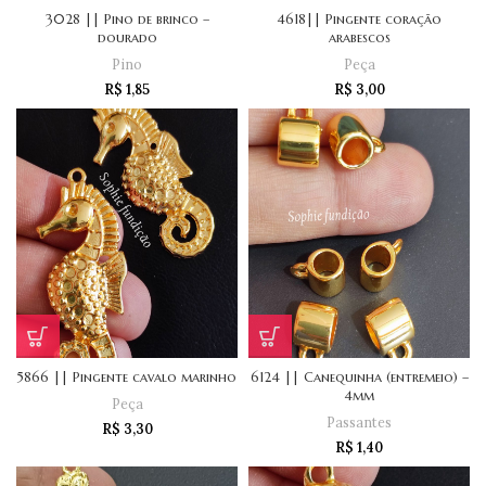
3028 || Pino de brinco –
4618|| Pingente coração
dourado
arabescos
Pino
Peça
R$
1,85
R$
3,00
5866 || Pingente cavalo marinho
6124 || Canequinha (entremeio) –
4mm
Peça
Passantes
R$
3,30
R$
1,40