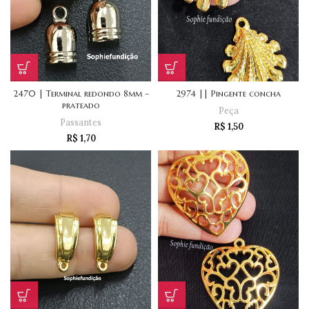
2470 | Terminal redondo 8mm –
2974 || Pingente concha
prateado
Peça
Passantes
R$
1,50
R$
1,70