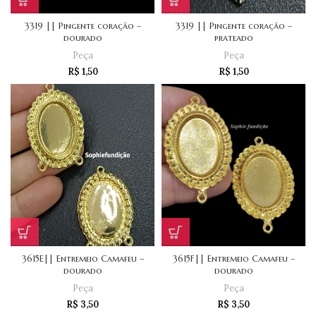
3319 || Pingente coração –
3319 || Pingente coração –
dourado
prateado
Peça
Peça
R$
1,50
R$
1,50
3615E|| Entremeio Camafeu –
3615F|| Entremeio Camafeu –
dourado
dourado
Peça
Peça
R$
3,50
R$
3,50