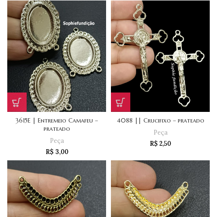
3615E | Entremeio Camafeu –
4088 || Crucifixo – prateado
prateado
Peça
Peça
R$
2,50
R$
3,00