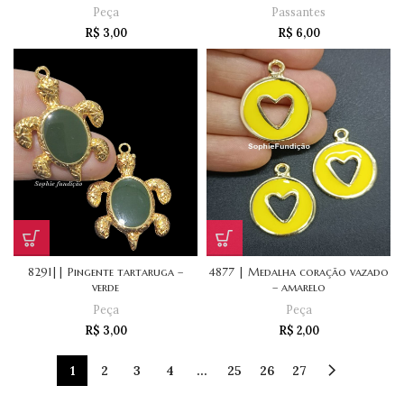
Peça
Passantes
R$
3,00
R$
6,00
8291|| Pingente tartaruga –
4877 | Medalha coração vazado
verde
– amarelo
Peça
Peça
R$
3,00
R$
2,00
1
2
3
4
…
25
26
27