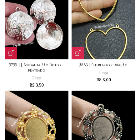
5755 || Medalha São Bento –
5863| Entremeio coração
prateado
Peça
Peça
R$
3,00
R$
3,50