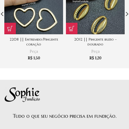
2208 || Entremeio/Pingente
2012 || Pingente buzio –
coração
dourado
Peça
Peça
R$
1,50
R$
1,20
Tudo o que seu negócio precisa em fundição.