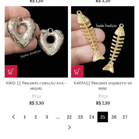
R$
1,30
R$
3,30
6160 || Pingente coração poá –
6465A|| Pingente esqueleto de
niquel
peixe
Peça
Peça
R$
3,30
R$
2,30
1
2
3
…
22
23
24
25
26
27