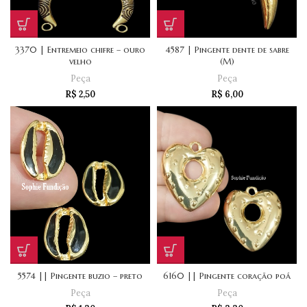
3370 | Entremeio chifre – ouro
4587 | Pingente dente de sabre
velho
(M)
Peça
Peça
R$
2,50
R$
6,00
5574 || Pingente buzio – preto
6160 || Pingente coração poá
Peça
Peça