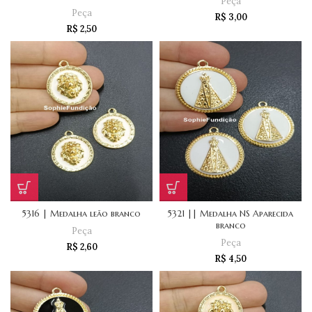
Peça
Peça
R$
3,00
R$
2,50
5316 | Medalha leão branco
5321 || Medalha NS Aparecida
branco
Peça
Peça
R$
2,60
R$
4,50