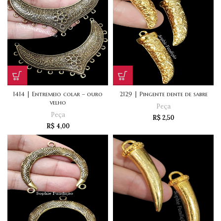
1414 | Entremeio colar – ouro
2129 | Pingente dente de sabre
velho
Peça
Peça
R$
2,50
R$
4,00