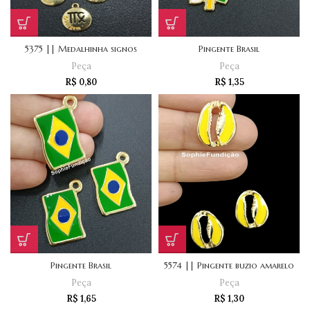
5375 || Medalhinha signos
Pingente Brasil
Peça
Peça
R$
0,80
R$
1,35
Pingente Brasil
5574 || Pingente buzio amarelo
Peça
Peça
R$
1,65
R$
1,30