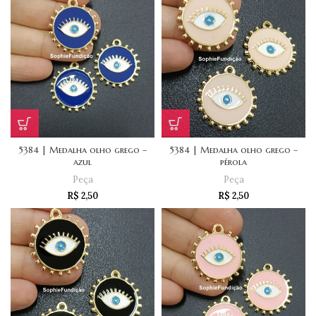
5384 | Medalha olho grego –
5384 | Medalha olho grego –
azul
pérola
Peça
Peça
R$
2,50
R$
2,50