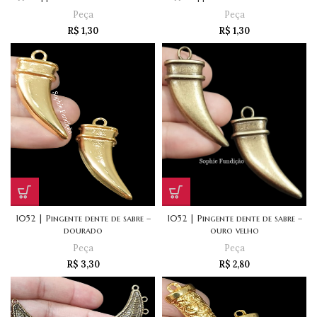
Peça
Peça
R$
1,30
R$
1,30
1052 | Pingente dente de sabre –
1052 | Pingente dente de sabre –
dourado
ouro velho
Peça
Peça
R$
3,30
R$
2,80