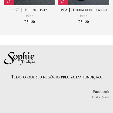
4477 || Pingente harpa
4938 || Entremeio olho grego
Peça
Peça
R$
1,20
R$
1,20
Tudo o que seu negócio precisa em fundição.
Facebook
Instagram