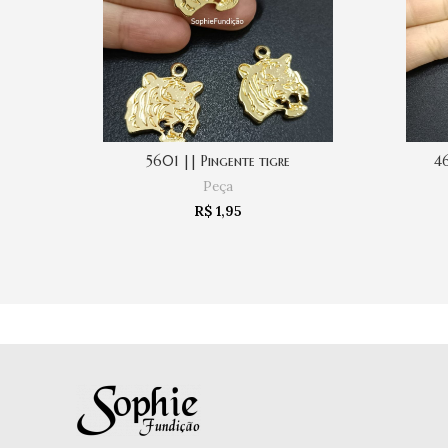
5601 || Pingente tigre
46
COMPRAR
Peça
R$
1,95