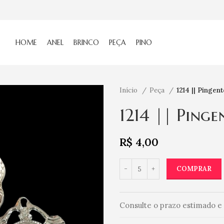
HOME
ANEL
BRINCO
PEÇA
PINO
Início
Peça
1214 || Pingen
1214 || Pinge
R$
4,00
COMPRAR
Consulte o prazo estimado e 