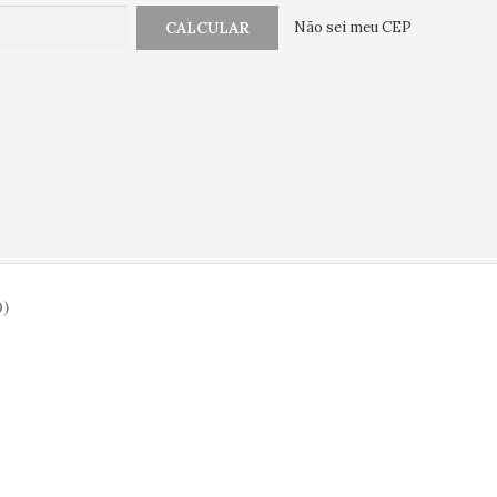
Não sei meu CEP
)