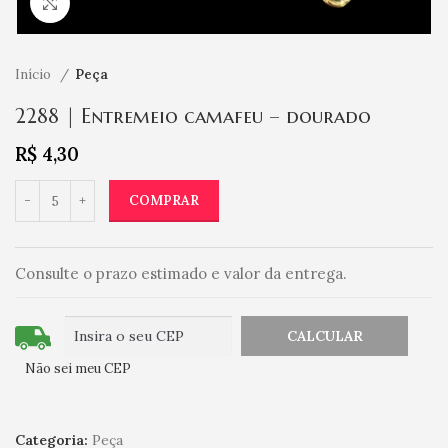
Clique para ampliar
Início
Peça
2288 | Entremeio camafeu – dourado
R$
4,30
COMPRAR
Consulte o prazo estimado e valor da entrega.
Não sei meu CEP
Categoria:
Peça