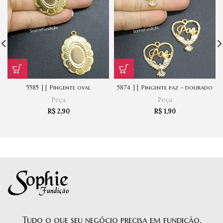
5585 || Pingente oval
5874 || Pingente paz – dourado
Peça
Peça
R$
2,90
R$
1,90
Tudo o que seu negócio precisa em fundição.