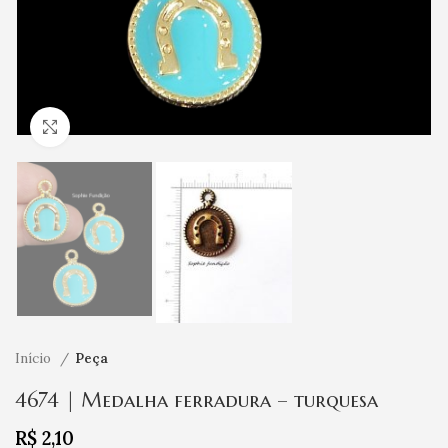
Clique para ampliar
Início
Peça
4674 | Medalha ferradura – turquesa
R$
2,10