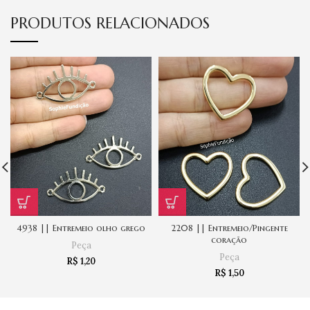
PRODUTOS RELACIONADOS
4938 || Entremeio olho grego
2208 || Entremeio/Pingente
coração
Peça
Peça
R$
1,20
R$
1,50