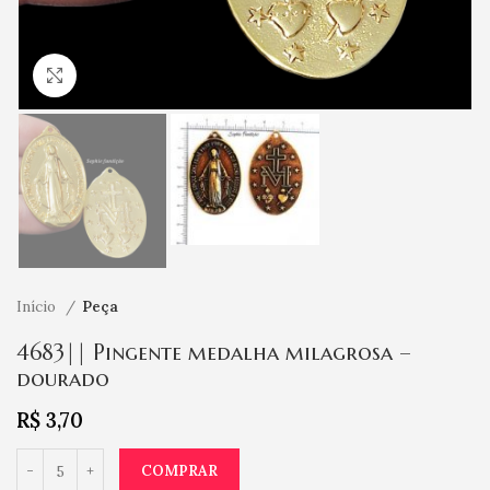
Clique para ampliar
Início
Peça
4683|| Pingente medalha milagrosa –
dourado
R$
3,70
COMPRAR