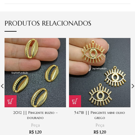
PRODUTOS RELACIONADOS
2012 || Pingente buzio –
5471B || Pingente mini olho
dourado
grego
Peça
Peça
R$
1,20
R$
1,20