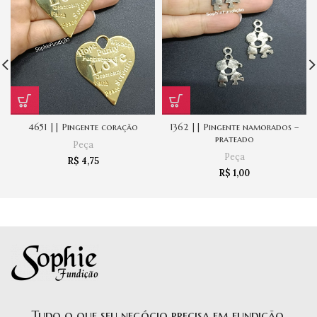
4651 || Pingente coração
1362 || Pingente namorados –
prateado
Peça
Peça
R$
4,75
R$
1,00
Tudo o que seu negócio precisa em fundição.