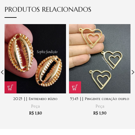
PRODUTOS RELACIONADOS
2025 || Entremeio búzio
5345 || Pingente coração duplo
Peça
Peça
R$
1,80
R$
1,90