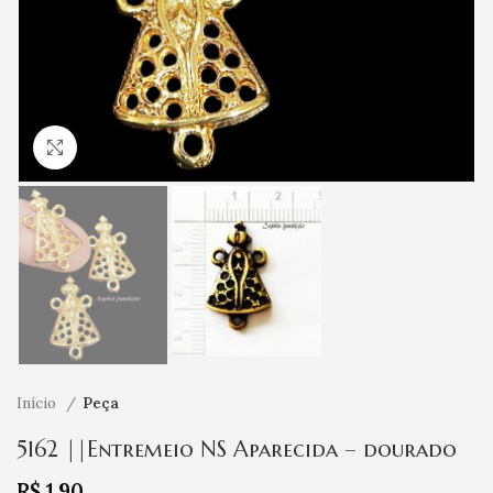
Clique para ampliar
Início
Peça
5162 ||Entremeio NS Aparecida – dourado
R$
1,90