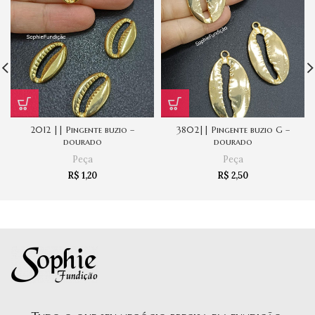
2012 || Pingente buzio –
3802|| Pingente buzio G –
dourado
dourado
Peça
Peça
R$
1,20
R$
2,50