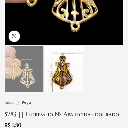
Clique para ampliar
Início
Peça
5283 || Entremeio NS Aparecida- dourado
R$
1,80