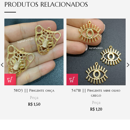
PRODUTOS RELACIONADOS
5803 || Pingente onça
5471B || Pingente mini olho
grego
Peça
Peça
R$
1,50
R$
1,20