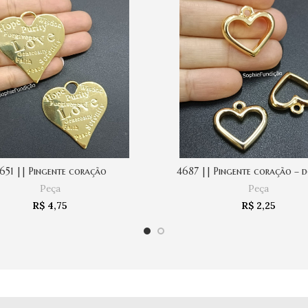
651 || Pingente coração
4687 || Pingente coração – 
COMPRAR
COMPRAR
Peça
Peça
R$
4,75
R$
2,25