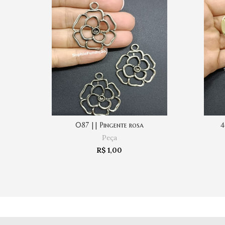
087 || Pingente rosa
4
COMPRAR
Peça
R$
1,00