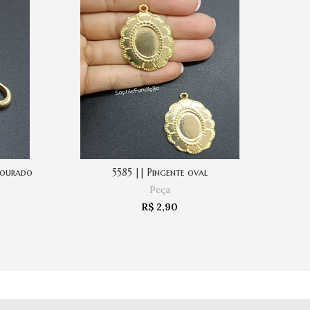
ESGO
TADO
dourado
5585 || Pingente oval
3802
COMPRAR
Peça
R$
2,90