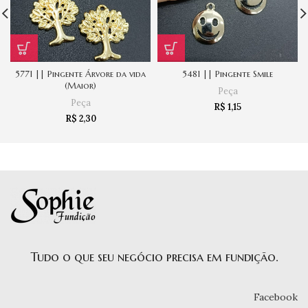
5771 || Pingente Árvore da vida
5481 || Pingente Smile
(Maior)
Peça
Peça
R$
1,15
R$
2,30
Tudo o que seu negócio precisa em fundição.
Facebook