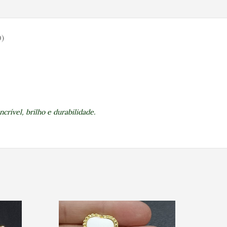
)
rível, brilho e durabilidade.
ESGO
TADO