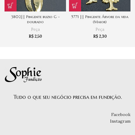
3802|| Pingente buzio G –
5771 || Pingente Árvore da vida
dourado
(Maior)
Peça
Peça
R$
2,50
R$
2,30
Tudo o que seu negócio precisa em fundição.
Facebook
Instagram