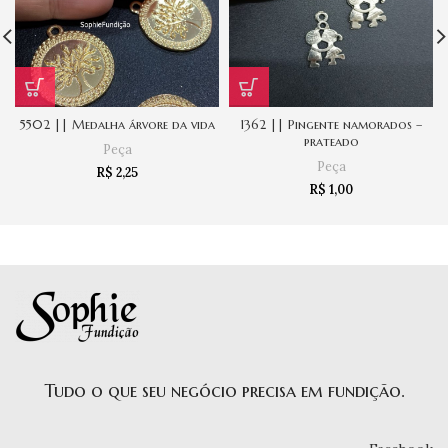
5502 || Medalha árvore da vida
1362 || Pingente namorados –
prateado
Peça
Peça
R$
2,25
R$
1,00
Tudo o que seu negócio precisa em fundição.