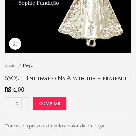
Clique para ampliar
Início
Peça
6509 | Entremeio NS Aparecida – prateado
R$
4,00
COMPRAR
Consulte o prazo estimado e valor da entrega.