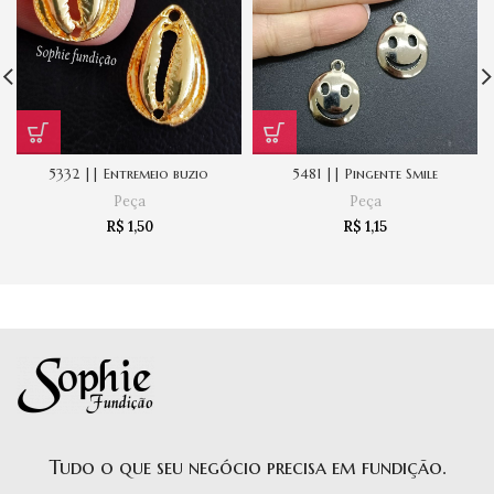
5332 || Entremeio buzio
5481 || Pingente Smile
Peça
Peça
R$
1,50
R$
1,15
Tudo o que seu negócio precisa em fundição.