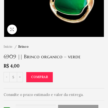
Clique para ampliar
Início
Brinco
6909 || Brinco organico – verde
R$
4,00
COMPRAR
Consulte o prazo estimado e valor da entrega.