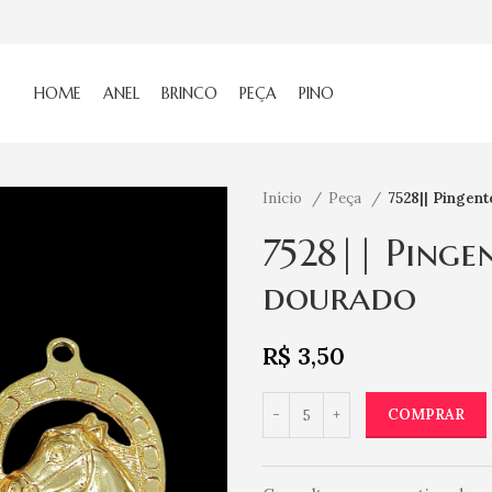
HOME
ANEL
BRINCO
PEÇA
PINO
Início
Peça
7528|| Pingen
7528|| Pinge
dourado
R$
3,50
COMPRAR