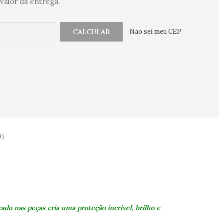
valor da entrega.
Não sei meu CEP
)
do nas peças cria uma proteção incrível, brilho e