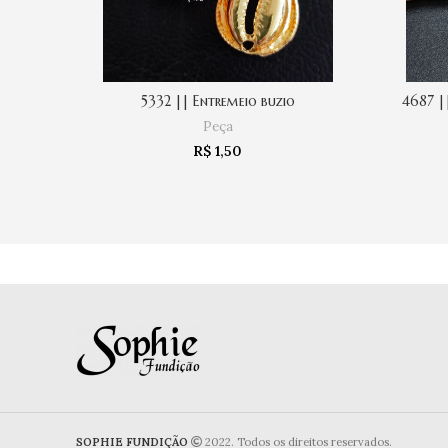
5332 || Entremeio buzio
4687 |
LEIA MAIS
Peça
R$
1,50
SOPHIE FUNDIÇÃO
2022. Todos os direitos reservados.