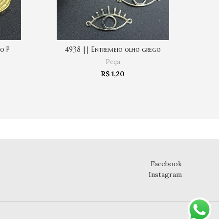
so P
4938 || Entremeio olho grego
COMPRAR
Peça
R$
1,20
Facebook
Instagram