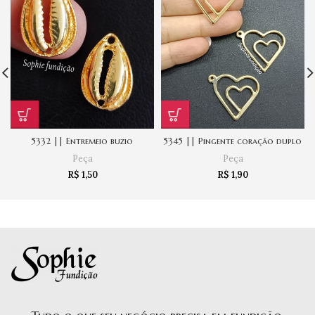
5332 || Entremeio buzio
5345 || Pingente coração duplo
Peça
Peça
R$
1,50
R$
1,90