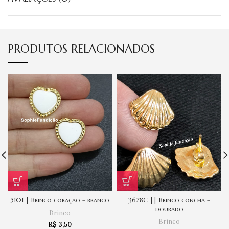
PRODUTOS RELACIONADOS
5101 | Brinco coração – branco
3678C || Brinco concha –
dourado
Brinco
Brinco
R$
3,50