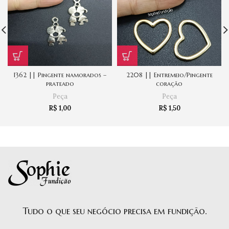
1362 || Pingente namorados –
2208 || Entremeio/Pingente
prateado
coração
Peça
Peça
R$
1,00
R$
1,50
Tudo o que seu negócio precisa em fundição.