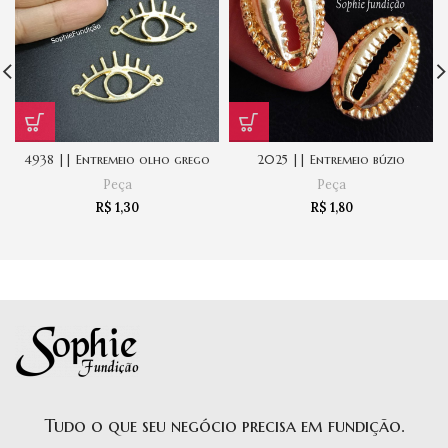
4938 || Entremeio olho grego
2025 || Entremeio búzio
Peça
Peça
R$
1,30
R$
1,80
Tudo o que seu negócio precisa em fundição.