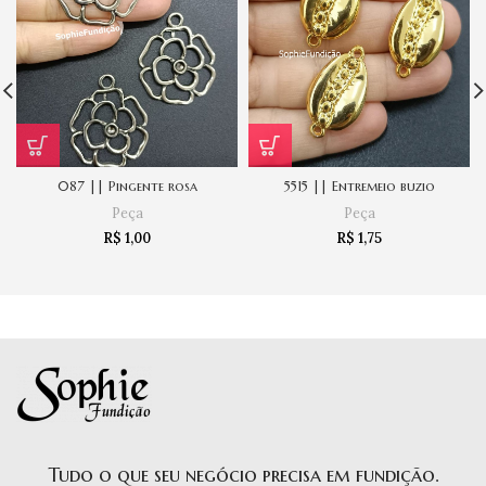
087 || Pingente rosa
5515 || Entremeio buzio
Peça
Peça
R$
1,00
R$
1,75
Tudo o que seu negócio precisa em fundição.