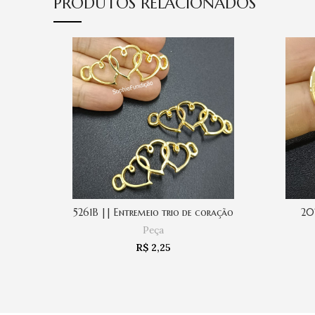
PRODUTOS RELACIONADOS
5261B || Entremeio trio de coração
202
COMPRAR
Peça
R$
2,25