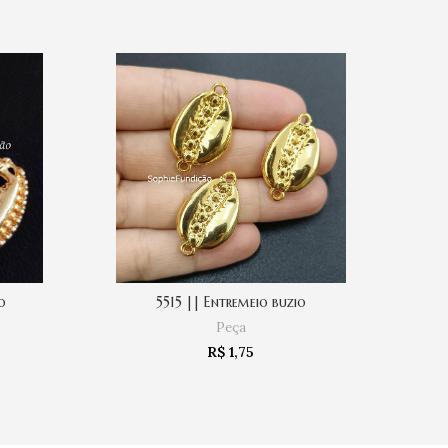
o
5515 || Entremeio buzio
4
COMPRAR
Peça
R$
1,75