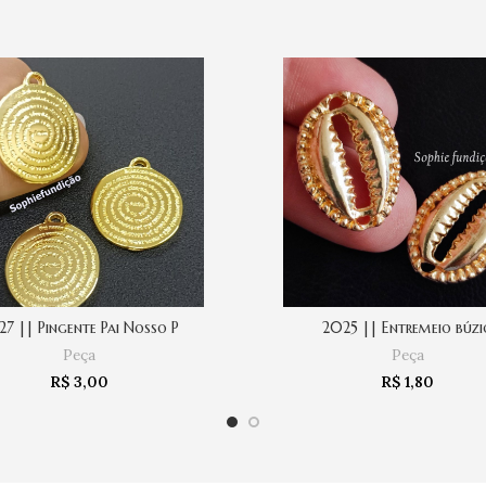
7 || Pingente Pai Nosso P
2025 || Entremeio búzi
COMPRAR
COMPRAR
Peça
Peça
R$
3,00
R$
1,80