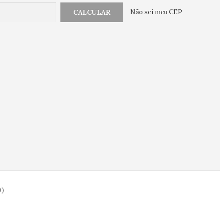
Não sei meu CEP
)