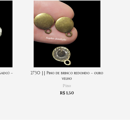
sado) –
2730 || Pino de brinco redondo – ouro
3005 |
COMPRAR
velho
Pino
R$
1,50