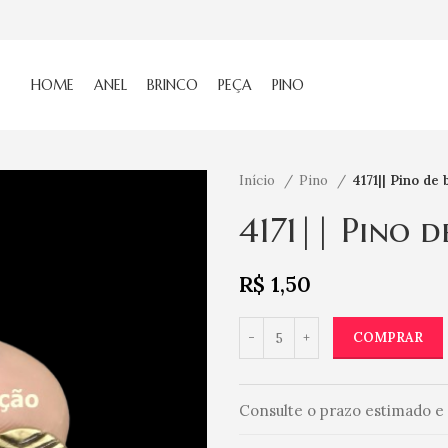
HOME
ANEL
BRINCO
PEÇA
PINO
Início
Pino
4171|| Pino de
4171|| Pino d
R$
1,50
COMPRAR
Consulte o prazo estimado e 