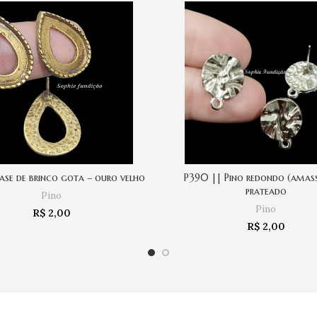
ase de brinco gota – ouro velho
P390 || Pino redondo (amas
COMPRAR
COMPRAR
prateado
Pino
Pino
R$
2,00
R$
2,00