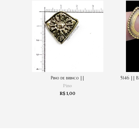
Pino de brinco ||
5146 || B
COMPRAR
Pino
R$
1,00